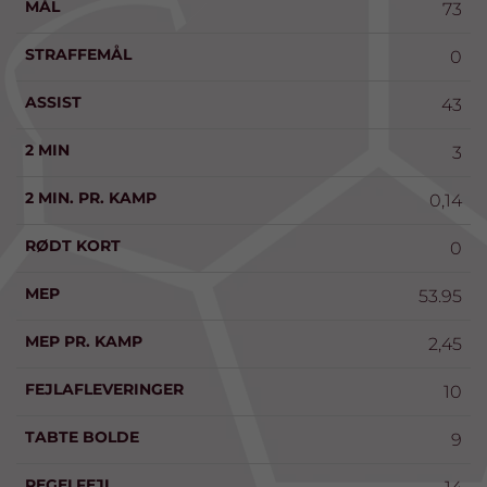
MÅL
73
STRAFFEMÅL
0
ASSIST
43
2 MIN
3
2 MIN. PR. KAMP
0,14
RØDT KORT
0
MEP
53.95
MEP PR. KAMP
2,45
FEJLAFLEVERINGER
10
TABTE BOLDE
9
REGELFEJL