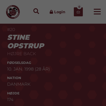
0
Login

#20
STINE
OPSTRUP
HØJRE BACK
FØDSELSDAG
10. JAN. 1998 (28 ÅR)
NATION
DANMARK
HØJDE
174