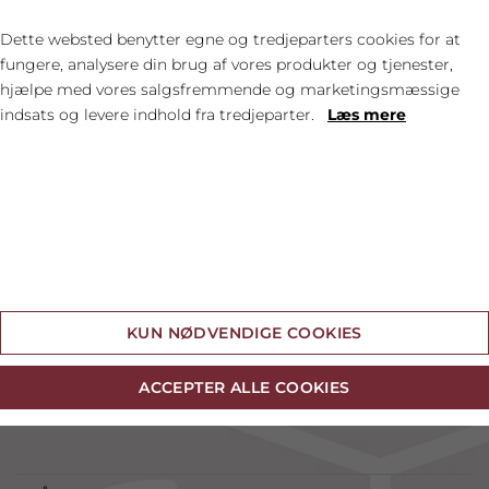
Dette websted benytter egne og tredjeparters cookies for at
fungere, analysere din brug af vores produkter og tjenester,
hjælpe med vores salgsfremmende og marketingsmæssige
indsats og levere indhold fra tredjeparter.
Læs mere
HOVEDSPONSOR
Cookie indstillinger
KUN NØDVENDIGE COOKIES
PÅ HÅNDBOLDBANEN
ACCEPTER ALLE COOKIES
#20 STINE OPSTRUP