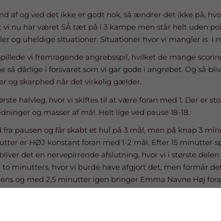
nd af og ved det ikke er godt nok, så ændrer det ikke på, hvo
 at vi nu har været SÅ tæt på i 3 kampe men står helt uden poi
r og uheldige situationer. Situationer hvor vi mangler is i
 spillede vi fremragende angrebsspil, hvilket de mange scorin
ge så dårlige i forsvaret som vi gar gode i angrebet. Og så b
r og skarphed når det virkelig gælder.
rste halvleg, hvor vi skiftes til at være foran med 1. Der er st
dninger og masser af mål. Helt lige ved pause 18-18.
ra pausen og får skabt et hul på 3 mål, men på knap 3 minu
utter er HØJ konstant foran med 1-2 mål. Efter 15 minutter sp
bliver det en nervepirrende afslutning, hvor vi i største delen
2 to minutters, hvor vi burde have afgjort det, men formår det
ntens og med 2,5 minutter igen bringer Emma Navne Høj fora
aver en teknisk fejl, og det ender som slutresultatet.
 og rigtig hårdt. Men det nytter ikke noget at ligge sig ned.