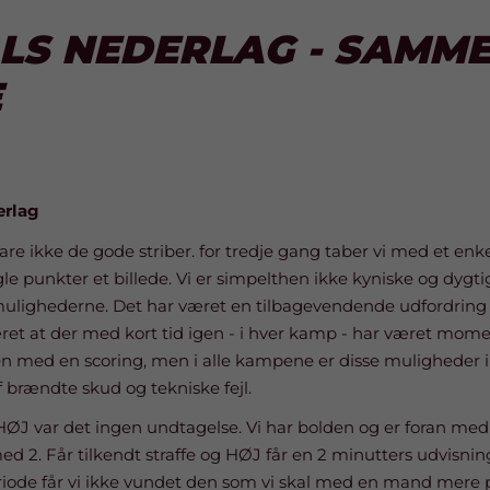
ÅLS NEDERLAG - SAMM
E
erlag
bare ikke de gode striber. for tredje gang taber vi med et enk
e punkter et billede. Vi er simpelthen ikke kyniske og dygtig
ulighederne. Det har været en tilbagevendende udfordring 
æret at der med kort tid igen - i hver kamp - har været mom
 med en scoring, men i alle kampene er disse muligheder ik
f brændte skud og tekniske fejl.
J var det ingen undtagelse. Vi har bolden og er foran med
d 2. Får tilkendt straffe og HØJ får en 2 minutters udvisning
riode får vi ikke vundet den som vi skal med en mand mere