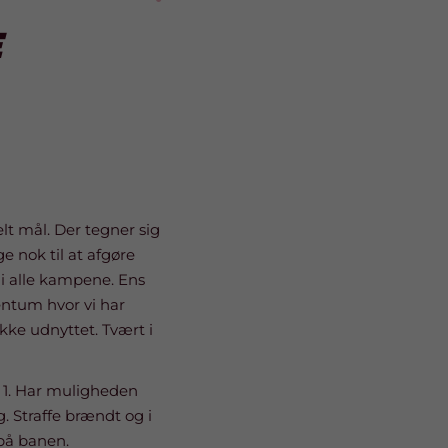
E
elt mål. Der tegner sig
e nok til at afgøre
i alle kampene. Ens
entum hvor vi har
ke udnyttet. Tvært i
 1. Har muligheden
. Straffe brændt og i
 på banen.