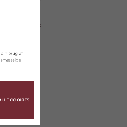
 samme tid, så vi kan
ev kåret til kampens
 i sær offensivt med
 din brug af
ngsmæssige
ALLE COOKIES