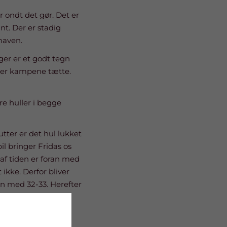
r ondt det gør. Det er
nt. Der er stadig
 maven.
ger er et godt tegn
liver kampene tætte.
ore huller i begge
tter er det hul lukket
il bringer Fridas os
 af tiden er foran med
 ikke. Derfor bliver
n med 32-33. Herefter
 Vores næste to