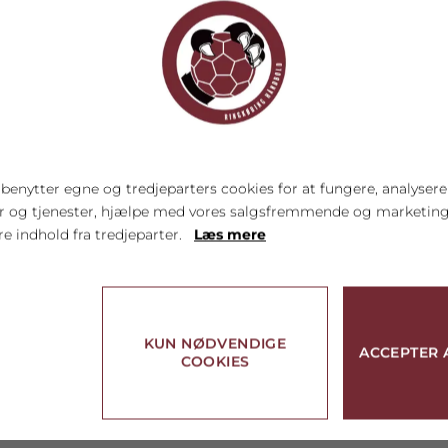
gtige, og her skal vi have fokus på at præstere alle på en og
 vi er inde i.
ner fra bagspillerne, med et godt flow i spillet. Mathilde Bl
 kamp, hvor hun viste mange smagsprøver på hendes kvaliteter
 gode skud.
enytter egne og tredjeparters cookies for at fungere, analysere
er og tjenester, hjælpe med vores salgsfremmende og marketi
re indhold fra tredjeparter.
Læs mere
KUN NØDVENDIGE
ACCEPTER 
COOKIES
linger