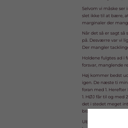
Selvom vi måske ser i
slet ikke til at bære,
marginaler der mangle
Når det så er sagt så
på. Desværre var vi li
Der mangler tacklinge
Holdene fulgtes ad i fø
forsvar, manglende re
Høj kommer bedst ud f
igen. De næste ti min
foran med 1. Herefter 
1. HØJ får til og med 
det i stedet meget i
brænder vi 2 skud og l
Ubarmhjertig, ubærlig