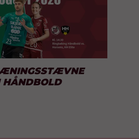
RÆNINGSSTÆVNE
N HÅNDBOLD