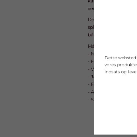
kampe bliver ligeså vi
vende den dårlige sti,e
Der var gode præstatio
spiller efter en flot
både gennembrud og
Målscorer:
- Mathilde 7/9
Dette websted b
- Frida 7/10
vores produkt
- Verona 7/9
indsats og leve
- Jane 5/6
- Emilie 2/5
- Amanda 1/1
- Sofie 3/7
Cookie indstil