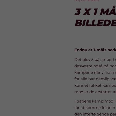
3 X 1 M
BILLED
Endnu et 1-måls ned
Det blev 3 på stribe, 
desværre også på nogl
kampene når vi har m
for alle har nemlig v
kunnet lukket kampen
mod er de erstattet a
I dagens kamp mod HØ
for at komme foran me
den efterfølgende pe