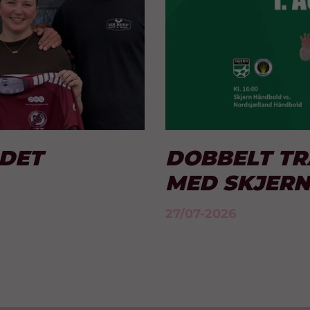
LDET
DOBBELT T
MED SKJER
27/07-2026