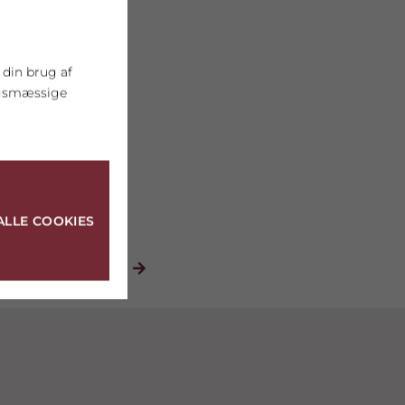
 din brug af
ngsmæssige
ALLE COOKIES
NÆSTE
