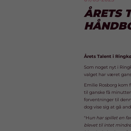
ÅRETS 
HÅNDBO
Årets Talent i Ring
Som noget nyt i Ring
valget har været gans
Emilie Rosborg kom f
til ganske få minutter
forventninger til denn
dog vise sig at gå and
"H
un har spillet en f
blevet til intet mind