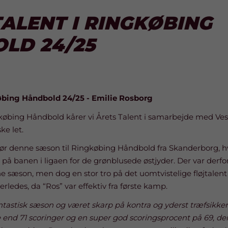
TALENT I RINGKØBING
LD 24/25
købing Håndbold 24/25 - Emilie Rosborg
købing Håndbold kårer vi Årets Talent i samarbejde med Ves
ke let.
ør denne sæson til Ringkøbing Håndbold fra Skanderborg, hv
 på banen i ligaen for de grønblusede østjyder. Der var derfor
e sæson, men dog en stor tro på det uomtvistelige fløjtalent 
erledes, da “Ros” var effektiv fra første kamp.
antastisk sæson og været skarp på kontra og yderst træfsikker f
re end 71 scoringer og en super god scoringsprocent på 69, d