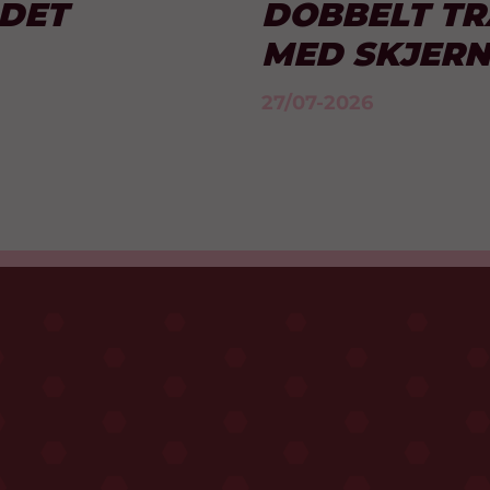
LDET
DOBBELT T
MED SKJER
27/07-2026