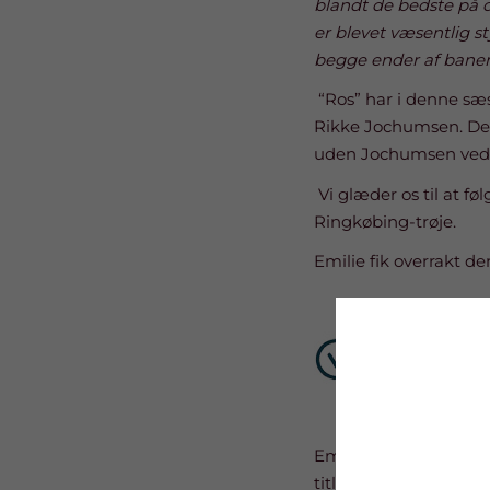
blandt de bedste på de
er blevet væsentlig s
begge ender af banen
“Ros” har i denne sæs
Rikke Jochumsen. Der 
uden Jochumsen ved s
Vi glæder os til at fø
Ringkøbing-trøje.
Emilie fik overrakt d
Emilie er personlig 
titlen sammen med 