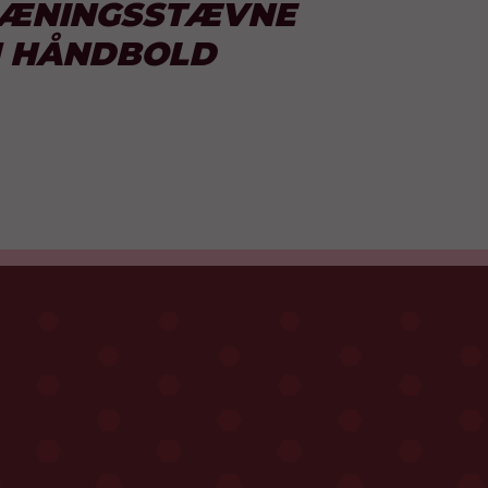
RÆNINGSSTÆVNE
N HÅNDBOLD