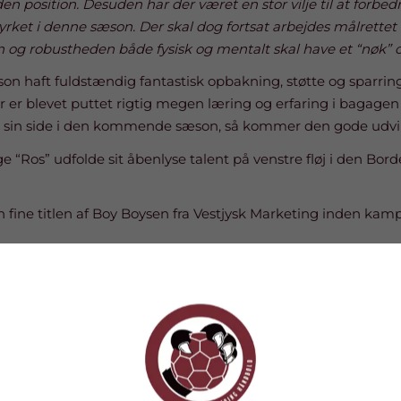
n position. Desuden har der været en stor vilje til at forbedre
tyrket i denne sæson. Der skal dog fortsat arbejdes målrett
 og robustheden både fysisk og mentalt skal have et “nøk” 
on haft fuldstændig fantastisk opbakning, støtte og sparring 
er blevet puttet rigtig megen læring og erfaring i bagagen 
in side i den kommende sæson, så kommer den gode udvikli
lge “Ros” udfolde sit åbenlyse talent på venstre fløj i den Bo
en fine titlen af Boy Boysen fra Vestjysk Marketing inden kam
sponsoreret af Kobborg Optik som desværre ikke kunne være d
Boy.