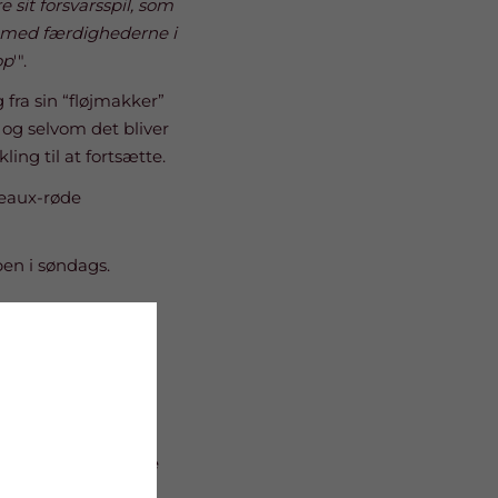
 sit forsvarsspil, som
et med færdighederne i
op
'".
fra sin “fløjmakker”
og selvom det bliver
ng til at fortsætte.
rdeaux-røde
pen i søndags.
er til at overrække