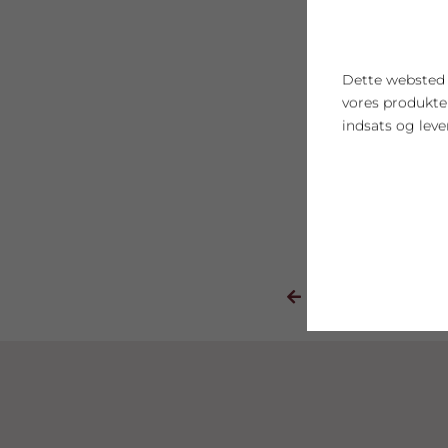
Dette websted b
vores produkt
indsats og leve
Cookie indstil
FORRIGE
