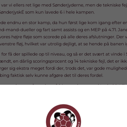
r vi ellers ret lige med Sønderjyderne, men de tekniske fejl 
 SønderjyskÉ som kun lavede 6 i hele kampen.
ede endnu en stor kamp, da hun først lige kom igang efter en l
d-mand-dueller og fart samt assists og en MEP på 4.71. Jane 
s højre fløje som scorede på alle deres afslutninger. Der 
stre fløj, hvilket var utrolig dejligt, at se hende på banen i
for få der spillede op til niveau, og så er det svært at vinde 
ndt, en dårlig scoringsprocent og 14 tekniske fejl, det er ikke
er sig ekstra meget fordi der, trods det, var gode mulighed
ng faktisk selv kunne afgøre det til deres fordel.
de en ny kamp på onsdag på hjemmebane mod topholdet Ikast