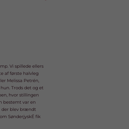
p. Vi spillede ellers
e af første halvleg
ler Melissa Petrén,
 hun. Trods det og et
en, hvor stillingen
om bestemt var en
g der blev brændt
om SønderjyskÉ fik