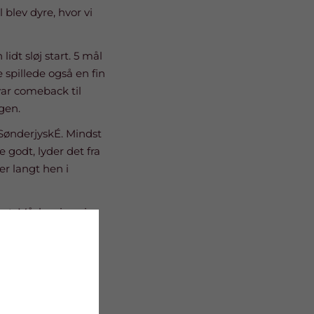
blev dyre, hvor vi
idt sløj start. 5 mål
spillede også en fin
var comeback til
gen.
i SønderjyskÉ. Mindst
 godt, lyder det fra
er langt hen i
. Måske vi ses i