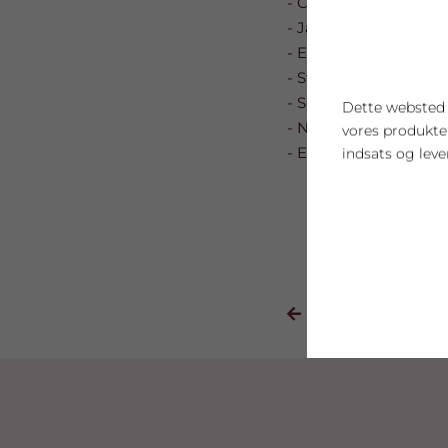
- Caroline 1
- Jane 8
- Emilie 3
- Stine 5
- Sofie 1
Dette websted b
- Nanna 6
vores produkt
- Emma
indsats og leve
FORRIGE

Cookie indstil