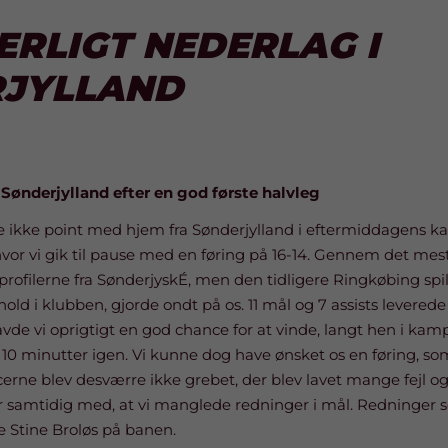
ERLIGT NEDERLAG I
JYLLAND
 Sønderjylland efter en god første halvleg
re ikke point med hjem fra Sønderjylland i eftermiddagens kam
 hvor vi gik til pause med en føring på 16-14. Gennem det mest
profilerne fra SønderjyskÉ, men den tidligere Ringkøbing spil
ld i klubben, gjorde ondt på os. 11 mål og 7 assists leverede
havde vi oprigtigt en god chance for at vinde, langt hen i kamp
t 10 minutter igen. Vi kunne dog have ønsket os en føring, s
rne blev desværre ikke grebet, der blev lavet mange fejl o
samtidig med, at vi manglede redninger i mål. Redninger s
te Stine Broløs på banen.