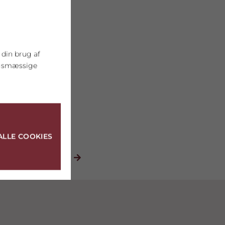
 din brug af
ngsmæssige
ALLE COOKIES
NÆSTE
