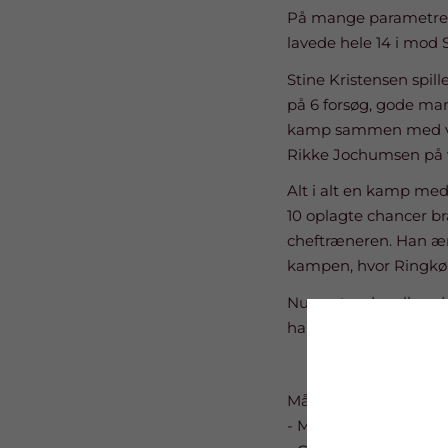
På mange parametre va
lavede hele 14 i mod
Stine Kristensen spill
på 6 forsøg, gode man
kamp sammen med vore
Rikke Jochumsen på ven
Alt i alt en kamp med 
10 oplagte chancer bræ
cheftræneren. Han ærg
kampen, hvor Ringkøbi
Nu venter der allere
hallen?
Målscorer:
- Maria 1