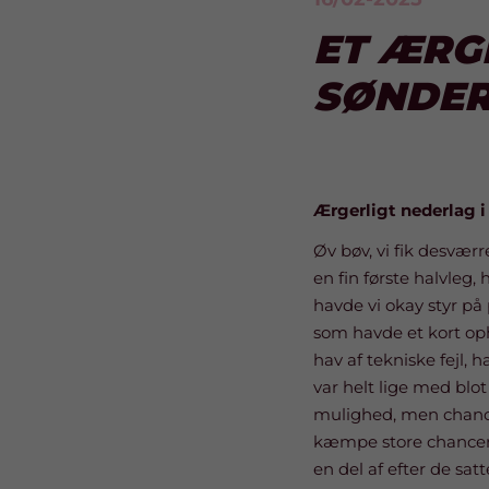
ET ÆRG
SØNDER
Ærgerligt nederlag i
Øv bøv, vi fik desvær
en fin første halvleg,
havde vi okay styr på 
som havde et kort opho
hav af tekniske fejl, 
var helt lige med blo
mulighed, men chance
kæmpe store chancer 
en del af efter de sat