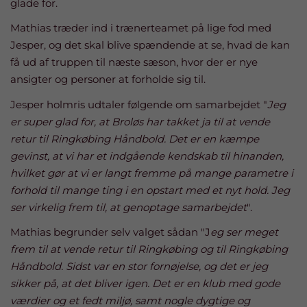
glade for.
Mathias træder ind i trænerteamet på lige fod med
Jesper, og det skal blive spændende at se, hvad de kan
få ud af truppen til næste sæson, hvor der er nye
ansigter og personer at forholde sig til.
Jesper holmris udtaler følgende om samarbejdet "
Jeg
er super glad for, at Broløs har takket ja til at vende
retur til Ringkøbing Håndbold. Det er en kæmpe
gevinst, at vi har et indgående kendskab til hinanden,
hvilket gør at vi er langt fremme på mange parametre i
forhold til mange ting i en opstart med et nyt hold. Jeg
ser virkelig frem til, at genoptage samarbejdet
".
Mathias begrunder selv valget sådan "J
eg ser meget
frem til at vende retur til Ringkøbing og til Ringkøbing
Håndbold. Sidst var en stor fornøjelse, og det er jeg
sikker på, at det bliver igen. Det er en klub med gode
værdier og et fedt miljø, samt nogle dygtige og