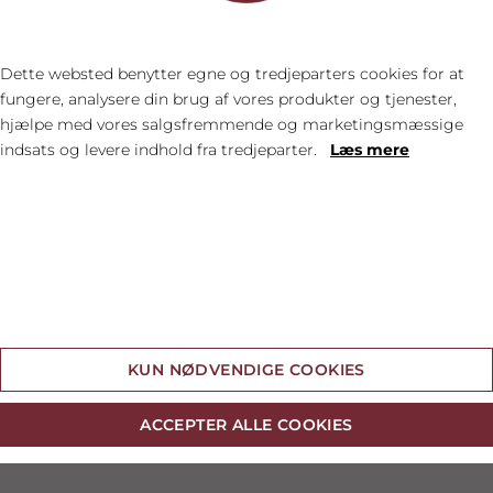
Byd Mathias stort velkommen i klubben
Dette websted benytter egne og tredjeparters cookies for at
fungere, analysere din brug af vores produkter og tjenester,
hjælpe med vores salgsfremmende og marketingsmæssige
indsats og levere indhold fra tredjeparter.
Læs mere
FORRIGE
NÆSTE


Cookie indstillinger
KUN NØDVENDIGE COOKIES
SIDSTE NYT
ACCEPTER ALLE COOKIES