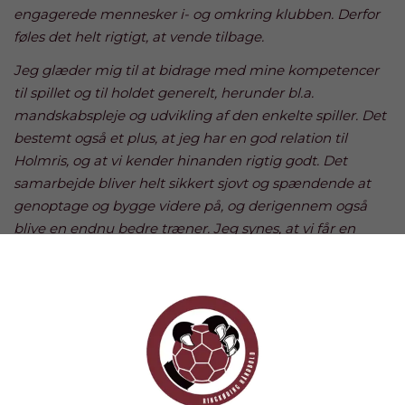
engagerede mennesker i- og omkring klubben. Derfor
føles det helt rigtigt, at vende tilbage.
Jeg glæder mig til at bidrage med mine kompetencer
til spillet og til holdet generelt, herunder bl.a.
mandskabspleje og udvikling af den enkelte spiller. Det
bestemt også et plus, at jeg har en god relation til
Holmris, og at vi kender hinanden rigtig godt. Det
samarbejde bliver helt sikkert sjovt og spændende at
genoptage og bygge videre på, og derigennem også
blive en endnu bedre træner. Jeg synes, at vi får en
spændende trup, og selvom mange rigtig gode spillere
fra det nuværende hold skal væk, så er der heldigvis
mange dygtige spillere fra sidst jeg var her, og flere på
vej. Så jeg ser frem til processen med at få sat tingene
godt sammen, og så tror jeg, at der venter os en rigtig
god sæson
".