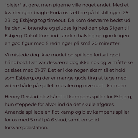
"plejer" at gøre, men pigerne ville noget andet. Med et
kvarter igen bragte Frida os tættere på til stillingen 25-
28, og Esbjerg tog timeout. De kom desværre bedst ud
fra den, vi brændte og pludselig hed den plus 5 igen til
Esbjerg. Rakul Kom ind i anden halvleg og gjorde igen
en god figur med 5 redninger på små 20 minutter.
Vi mistede dog ikke modet og spillede fortsat godt
håndbold. Det var desværre dog ikke nok og vi måtte se
os slået med 31-37. Det er ikke nogen skam til et hold
som Esbjerg, og der er mange gode ting at tage med
videre både på spillet, moralen og niveauet i kampen.
Henny Reistad blev kåret til kampens spiller for Esbjerg,
hun steppede for alvor ind da det skulle afgøres.
Amanda spillede en flot kamp og blev kampens spiller
for os med 5 mål på 6 skud, samt en solid
forsvarspræstation.