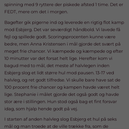
spinning med 9 ryttere der piskede afsted 1 time. Det er
FEDT, mere om det i morgen.
Bagefter gik pigerne ind og leverede en rigtig flot kamp
mod Esbjerg. Det var seværdigt håndbold. Vi lavede få
fejl og spillede godt. Scoringsprocenten kunne være
bedre, men Anna Kristensen i mål gjorde det svært på
meget frie chancer. Vi kæmpede og kæmpede og efter
10 minutter var det forsat helt lige. Herefter kom vi
bagud med to mål, det meste af halvlegen inden
Esbjerg slog et lidt større hul mod pausen. 13-17 ved
halvleg, og ret godt tilfredse. Vi skulle bare have sat de
100 procent frie chancer og kampen havde været helt
lige. Stephanie i målet gjorde det også godt og havde
stor ære i stillingen. Hun stod også bag et fint forsvar
idag, som hjalp hende godt på vej.
I starten af anden halvleg slog Esbjerg et hul på seks
mål og man troede at de ville trække fra, som de