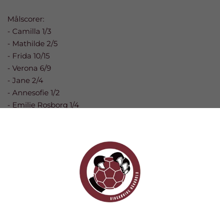
Målscorer:
- Camilla 1/3
- Mathilde 2/5
- Frida 10/15
- Verona 6/9
- Jane 2/4
- Annesofie 1/2
- Emilie Rosborg 1/4
- Amanda 5/6
- Stine 2/3
- Sofie 1/4