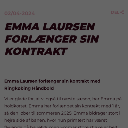
DEL
02/04-2024

EMMA LAURSEN
FORLÆNGER SIN
KONTRAKT
Emma Laursen forlænger sin kontrakt med
Ringkøbing Håndbold
Vi er glade for, at vi også til næste sæson, har Emma på
holdkortet. Emma har forlænget sin kontrakt med 1 år,
så den løber til sommeren 2025. Emma bidrager stort i
højre side af banen, hvor hun primært har været
flyvende på højrefløj, men Emmas store styrke er helt