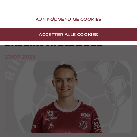
Cookie indstillinger
DOBBELT
KUN NØDVENDIGE COOKIES
TRÆNINGSSTÆVNE MED
ACCEPTER ALLE COOKIES
SKJERN HÅNDBOLD
27/07-2026