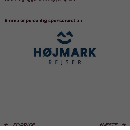
Emma er personlig sponsoreret af:
FORRIGE
NÆSTE

