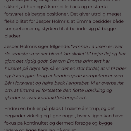
sikkert, at hun også kan spille back og er stærk i
forsvaret på begge positioner. Det giver utrolig meget
fleksibilitet for Jesper Holmris, at Emma besidder både
kompetencer og styrken til at befinde sig på begge
pladser.
Jesper Holmris siger følgende: "
Emma Laursen er over
de seneste sæsoner blevet 'omskolet' til højre fløj og har
gjort det rigtig godt. Selvom Emma primært har
huseret på højre fløj, så er det en stor fordel, at vi til tider
også kan gøre brug af hendes gode kompetencer som
2ér i forsvaret og højre back i angrebet. Vi er overbevist
om, at Emma vil fortsætte den flotte udvikling og
glæder os over kontraktforlængelsen
".
Endnu en brik er på plads til næste års trup, og det
begynder virkelig og ligne noget, hvor vi igen kan have
fokus på kontinuitet og dermed forsøge og bygge
videre og ligge flere lag på spillet.